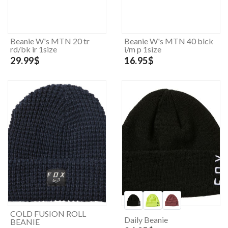
Beanie W's MTN 20 tr
Beanie W's MTN 40 blck
rd/bk ir 1size
i/m p 1size
29.99$
16.95$
COLD FUSION ROLL
Daily Beanie
BEANIE