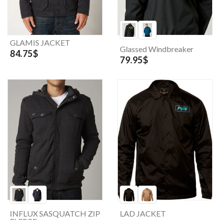
GLAMIS JACKET
Glassed Windbreaker
84.75$
79.95$
INFLUX SASQUATCH ZIP
LAD JACKET