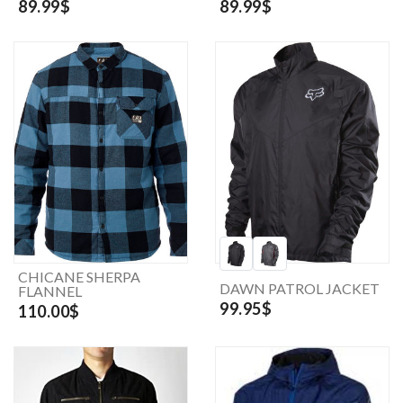
89.99$
89.99$
CHICANE SHERPA
DAWN PATROL JACKET
FLANNEL
99.95$
110.00$