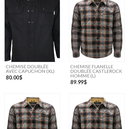
CHEMISE DOUBLÉE
CHEMISE FLANELLE
AVEC CAPUCHON (XL)
DOUBLÉE CASTLEROCK
HOMME (L)
80.00$
89.99$