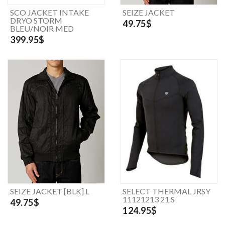
SCO JACKET INTAKE
SEIZE JACKET
DRYO STORM
49.75$
BLEU/NOIR MED
399.95$
SEIZE JACKET [BLK] L
SELECT THERMAL JRSY
11121213 21 S
49.75$
124.95$